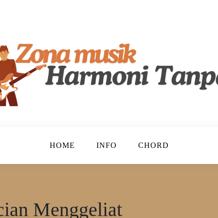
lenta, Merayakan Keindahan Musik Tanah Air!
ndonesia
HOME
INFO
CHORD
ian Menggeliat