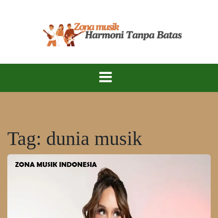
Skip
to
content
Zona Musik Indonesia – Menyuarakan Talenta,
Zona Musik
Merayakan Keindahan Musik Tanah Air!
Indonesia
Tag:
dunia musik