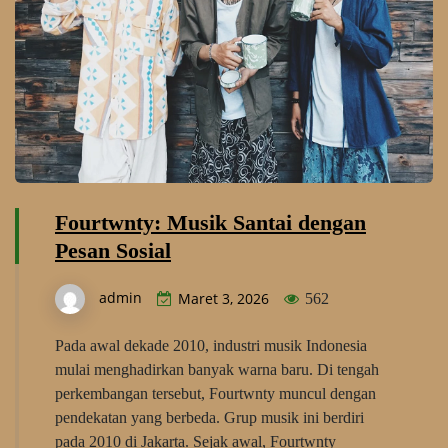
Fourtwnty: Musik Santai dengan
Pesan Sosial
admin
Maret 3, 2026
562
Pada awal dekade 2010, industri musik Indonesia
mulai menghadirkan banyak warna baru. Di tengah
perkembangan tersebut, Fourtwnty muncul dengan
pendekatan yang berbeda. Grup musik ini berdiri
pada 2010 di Jakarta. Sejak awal, Fourtwnty