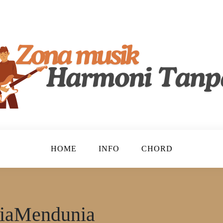
lenta, Merayakan Keindahan Musik Tanah Air!
ndonesia
HOME
INFO
CHORD
iaMendunia