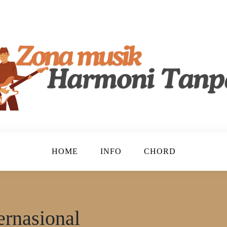
lenta, Merayakan Keindahan Musik Tanah Air!
ndonesia
HOME
INFO
CHORD
ernasional