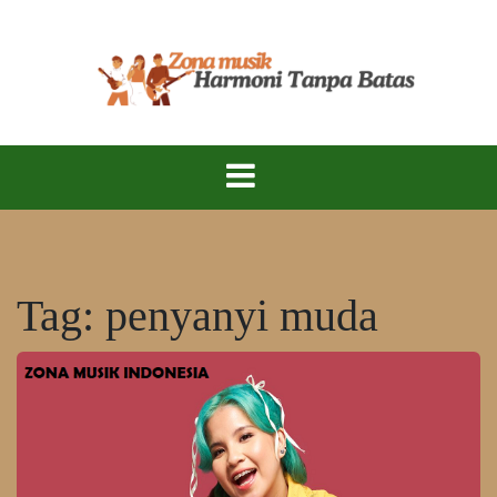
Skip
to
content
Zona Musik Indonesia – Menyuarakan Talenta,
Zona Musik
Merayakan Keindahan Musik Tanah Air!
Indonesia
Tag:
penyanyi muda