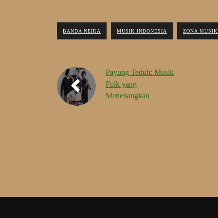
BANDA NEIRA
MUSIK INDONESIA
ZONA MUSIK
Payung Teduh: Musik
Folk yang
Menenangkan