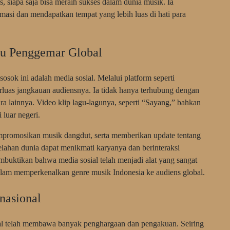
 siapa saja bisa meraih sukses dalam dunia musik. Ia
asi dan mendapatkan tempat yang lebih luas di hati para
au Penggemar Global
osok ini adalah media sosial. Melalui platform seperti
rluas jangkauan audiensnya. Ia tidak hanya terhubung dengan
ara lainnya. Video klip lagu-lagunya, seperti “Sayang,” bahkan
 luar negeri.
promosikan musik dangdut, serta memberikan update tentang
elahan dunia dapat menikmati karyanya dan berinteraksi
embuktikan bahwa media sosial telah menjadi alat yang sangat
alam memperkenalkan genre musik Indonesia ke audiens global.
nasional
nal telah membawa banyak penghargaan dan pengakuan. Seiring