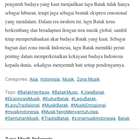
pengaruh budaya yang kuat menjadikan lagu Batak tidak hanya
sebagai hiburan, tetapi juga sebagai bentuk ekspresi emosional
yang mendalam. Dalam era modern ini, lagu Batak terus
berkembang dan beradaptasi dengan tren musik global, sambil
tetap mempertahankan akar budaya Batak yang kuat. Sebagai
bagian dari zona musik Indonesia, lagu Batak memiliki peran
penting dalam memperkenalkan kekayaan budaya Indonesia
kepada dunia, sekaligus menyentuh hati setiap pendengarnya.
Categories:
Asia
,
Indonesia
,
Musik
,
Zona Musik
Tags:
#BatakHeritage
,
#BatakMusic
,
#JiwaBatak
#EksplorasiMusik
,
#KulturBatak
,
#LaguBatak
,
#LaguTradisional
,
#MusikBatak
,
#MusikEmosional
,
#musikindonesia
,
#MusikYangMenyentuhJiwa
,
#SentuhanMusik
,
#TradisiBatak
,
#zonamusikindonesia
,
Batak
Zona Musik Indonesia